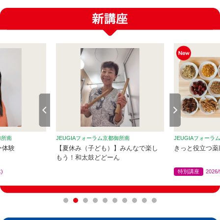
御所南
JEUGIAフォーラム京都御所南
JEUGIAフォーラ
ー体験
【夏休み（子ども）】みんなで楽し
きっと役立つ薬
もう！和太鼓どどーん
木)
特別講座
2026/