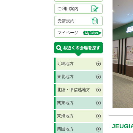
ご利用案内
受講規約
マイページ
近畿地方
東北地方
北陸・甲信越地方
関東地方
東海地方
JEU
四国地方