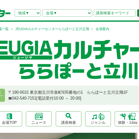
場一覧
JEUGIAカルチャーセンターららぽーと立川立飛
会場案内
〒190-0015 東京都立川市泉町935番地の1 ららぽーと立川立飛1F
都
☎︎042-540-7151[電話受付10:00 ～ 20:00]
会場TOP
ニュース
講座検索
ジャンル
体験・1day