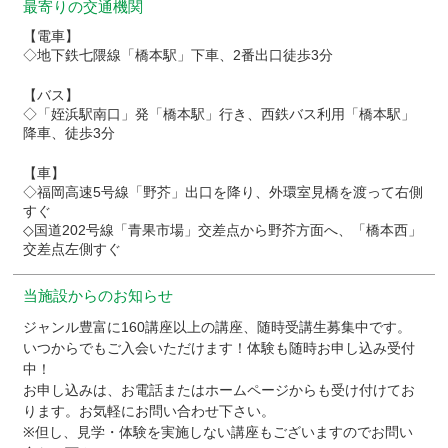
最寄りの交通機関
【電車】
◇地下鉄七隈線「橋本駅」下車、2番出口徒歩3分
【バス】
◇「姪浜駅南口」発「橋本駅」行き、西鉄バス利用「橋本駅」
降車、徒歩3分
【車】
◇福岡高速5号線「野芥」出口を降り、外環室見橋を渡って右側
すぐ
◇国道202号線「青果市場」交差点から野芥方面へ、「橋本西」
交差点左側すぐ
当施設からのお知らせ
ジャンル豊富に160講座以上の講座、随時受講生募集中です。
いつからでもご入会いただけます！体験も随時お申し込み受付
中！
お申し込みは、お電話またはホームページからも受け付けてお
ります。お気軽にお問い合わせ下さい。
※但し、見学・体験を実施しない講座もございますのでお問い