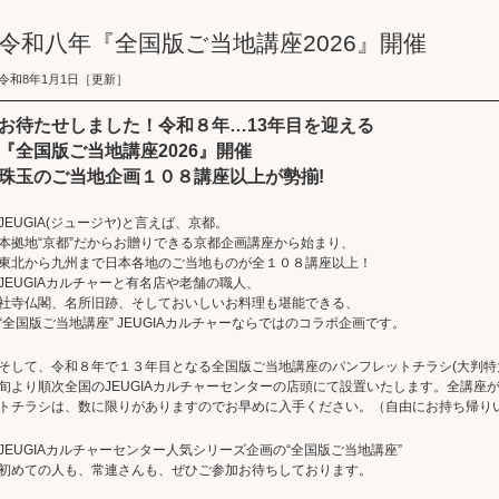
令和八年『全国版ご当地講座2026』開催
令和8年1月1日［更新］
お待たせしました！
令和８年…13年目を迎える
『全国版ご当地講座2026』開催
珠玉のご当地企画１０８講座以上が勢揃!
JEUGIA(ジュージヤ)と言えば、京都。
本拠地“京都”だからお贈りできる京都企画講座から始まり、
東北から九州まで日本各地のご当地ものが全１０８講座以上！
JEUGIAカルチャーと有名店や老舗の職人、
社寺仏閣、名所旧跡、そしておいしいお料理も堪能できる、
“全国版ご当地講座” JEUGIAカルチャーならではのコラボ企画です。
そして、令和８年で１３年目となる全国版ご当地講座のパンフレットチラシ(大判特
旬
より順次全国のJEUGIAカルチャーセンターの
店頭にて設置いたします。全講座
トチラシは、数に限りがありますのでお早めに入手ください。（自由にお持ち帰り
JEUGIAカルチャーセンター人気シリーズ企画の“全国版ご当地講座”
初めての人も、常連さんも、ぜひご参加お待ちしております。