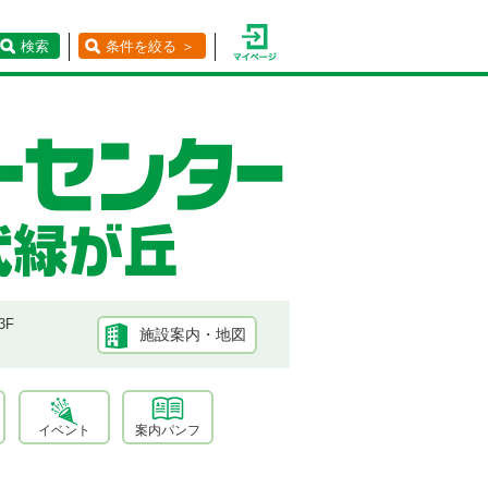
検索
条件を絞る ＞
3F
施設案内・地図
イベント
案内パンフ