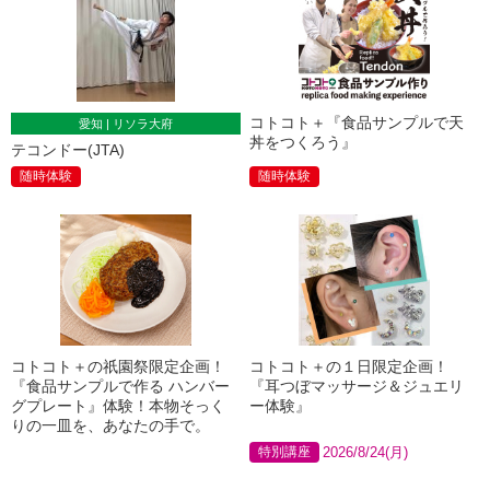
コトコト＋『食品サンプルで天
愛知 | リソラ大府
丼をつくろう』
テコンドー(JTA)
随時体験
随時体験
コトコト＋の祇園祭限定企画！
コトコト＋の１日限定企画！
『食品サンプルで作る ハンバー
『耳つぼマッサージ＆ジュエリ
グプレート』体験！本物そっく
ー体験』
りの一皿を、あなたの手で。
特別講座
2026/8/24(月)