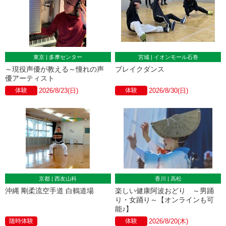
東京 | 多摩センター
宮城 | イオンモール石巻
～現役声優が教える～憧れの声
ブレイクダンス
優アーティスト
体験
2026/8/23(日)
体験
2026/8/30(日)
京都 | 西友山科
香川 | 高松
沖縄 剛柔流空手道 白鶴道場
楽しい健康阿波おどり ～男踊
り・女踊り～【オンラインも可
能♪】
随時体験
体験
2026/8/20(木)